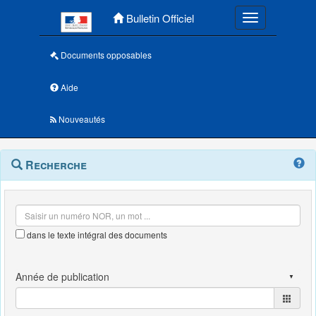
Menu principal
Bulletin Officiel
Toggle navigatio
Documents opposables
Aide
Nouveautés
Navigation
Menu
Recherche
contextuel
et
outils
annexes
dans le texte intégral des documents