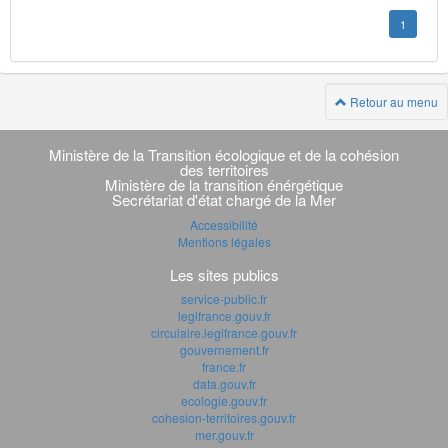
1
Retour au menu
Navigation
transverse
Ministère de la Transition écologique et de la cohésion
des territoires
Ministère de la transition énérgétique
Secrétariat d'état chargé de la Mer
Accessibilité
Mentions légales
Les sites publics
service-public.fr
legifrance.gouv.fr
circulaire.legifrance.gouv.fr
gouvernement.fr
france.fr
data.gouv.fr
ecologie.gouv.fr
cohesion-territoires.gouv.fr
mer.gouv.fr