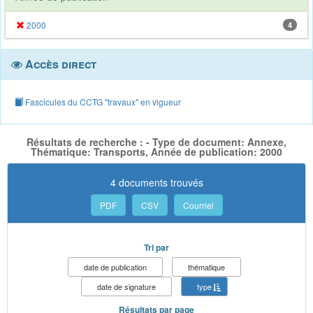
2000
4
Accès direct
Fascicules du CCTG "travaux" en vigueur
Résultats de recherche : - Type de document: Annexe,
Thématique: Transports, Année de publication: 2000
4 documents trouvés
PDF
CSV
Courriel
Tri par
date de publication
thématique
date de signature
type
Résultats par page