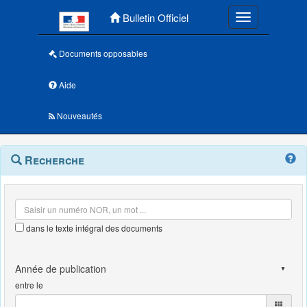
Menu principal
Bulletin Officiel
Toggle navigatio
Documents opposables
Aide
Nouveautés
Navigation
Menu
Recherche
contextuel
et
outils
annexes
dans le texte intégral des documents
entre le