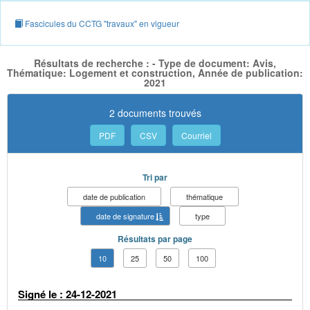
Fascicules du CCTG "travaux" en vigueur
Résultats de recherche : - Type de document: Avis,
Thématique: Logement et construction, Année de publication:
2021
2 documents trouvés
PDF
CSV
Courriel
Tri par
date de publication
thématique
date de signature
type
Résultats par page
10
25
50
100
Signé le : 24-12-2021