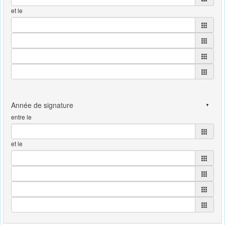
et le
entre le
et le