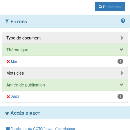
Rechercher
Filtres
Type de document
Thématique
Mer
4
Mots clés
Année de publication
2003
4
Accès direct
Fascicules du CCTG "travaux" en vigueur