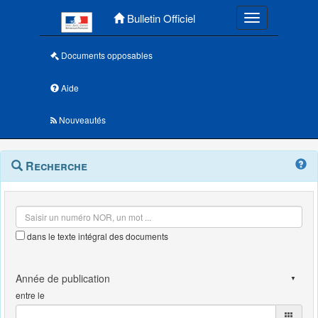
Menu principal
Bulletin Officiel
Toggle navigatio
Documents opposables
Aide
Nouveautés
Navigation
Menu
Recherche
contextuel
et
outils
annexes
dans le texte intégral des documents
entre le