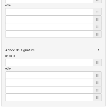
et le
entre le
et le