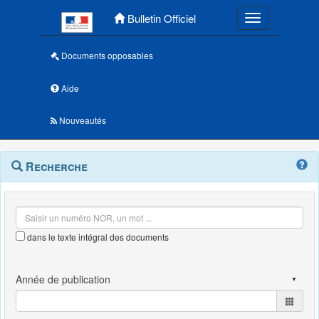
Menu principal
Bulletin Officiel
Toggle navigatio
Documents opposables
Aide
Nouveautés
Navigation
Menu
Recherche
contextuel
et
outils
annexes
dans le texte intégral des documents