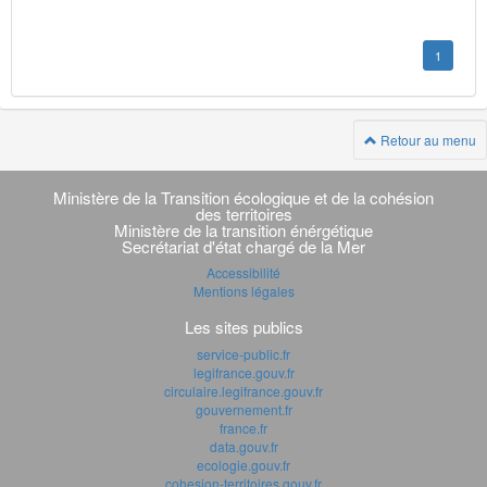
1
Retour au menu
Navigation
transverse
Ministère de la Transition écologique et de la cohésion
des territoires
Ministère de la transition énérgétique
Secrétariat d'état chargé de la Mer
Accessibilité
Mentions légales
Les sites publics
service-public.fr
legifrance.gouv.fr
circulaire.legifrance.gouv.fr
gouvernement.fr
france.fr
data.gouv.fr
ecologie.gouv.fr
cohesion-territoires.gouv.fr