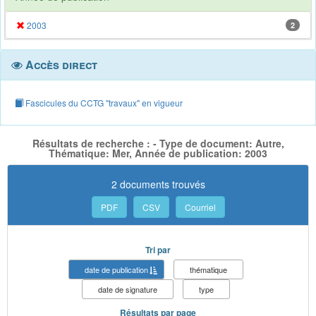
2003
2
Accès direct
Fascicules du CCTG "travaux" en vigueur
Résultats de recherche : - Type de document: Autre,
Thématique: Mer, Année de publication: 2003
2 documents trouvés
PDF
CSV
Courriel
Tri par
date de publication
thématique
date de signature
type
Résultats par page