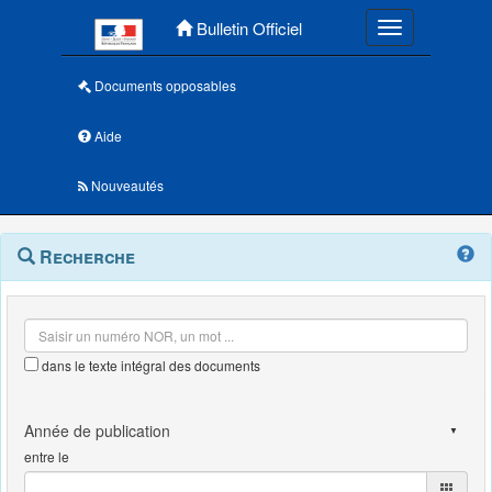
Menu principal
Bulletin Officiel
Toggle navigatio
Documents opposables
Aide
Nouveautés
Navigation
Menu
Recherche
contextuel
et
outils
annexes
dans le texte intégral des documents
entre le