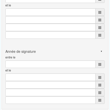
et le
entre le
et le