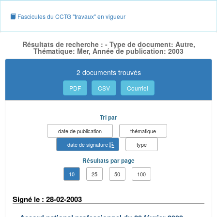
Fascicules du CCTG "travaux" en vigueur
Résultats de recherche : - Type de document: Autre,
Thématique: Mer, Année de publication: 2003
2 documents trouvés
PDF
CSV
Courriel
Tri par
date de publication
thématique
date de signature
type
Résultats par page
10
25
50
100
Signé le : 28-02-2003