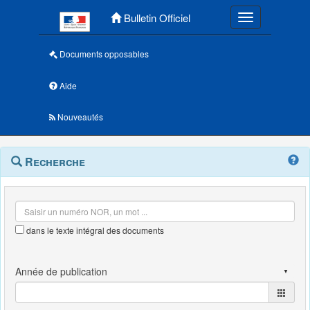
Menu principal
Bulletin Officiel
Toggle navigatio
Documents opposables
Aide
Nouveautés
Navigation
Menu
Recherche
contextuel
et
outils
annexes
dans le texte intégral des documents