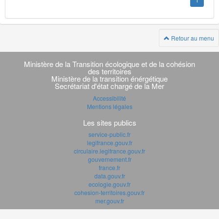
1
Retour au menu
Navigation
transverse
Ministère de la Transition écologique et de la cohésion
des territoires
Ministère de la transition énérgétique
Secrétariat d'état chargé de la Mer
Accessibilité
Mentions légales
Les sites publics
service-public.fr
legifrance.gouv.fr
circulaire.legifrance.gouv.fr
gouvernement.fr
france.fr
data.gouv.fr
ecologie.gouv.fr
cohesion-territoires.gouv.fr
mer.gouv.fr