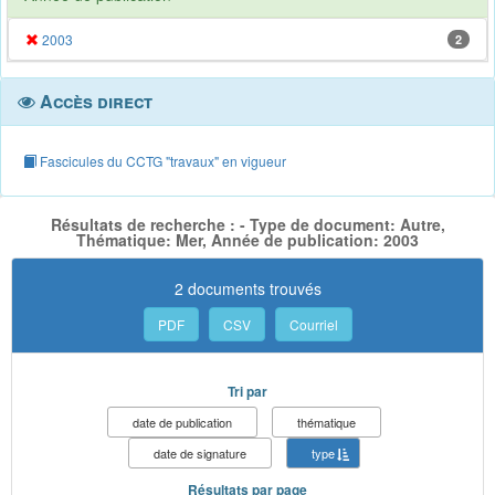
2003
2
Accès direct
Fascicules du CCTG "travaux" en vigueur
Résultats de recherche : - Type de document: Autre,
Thématique: Mer, Année de publication: 2003
2 documents trouvés
PDF
CSV
Courriel
Tri par
date de publication
thématique
date de signature
type
Résultats par page