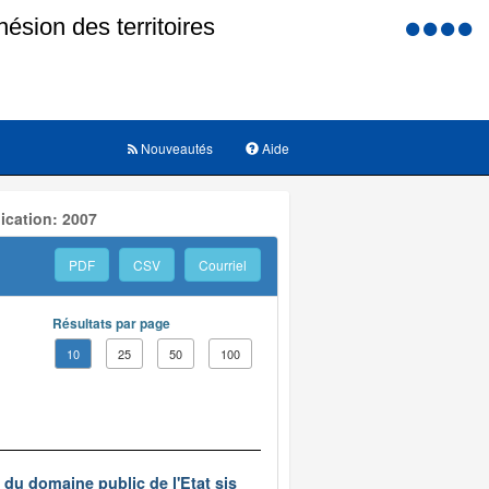
Menu
d'accessi
Nouveautés
Aide
ication: 2007
PDF
CSV
Courriel
Résultats par page
10
25
50
100
du domaine public de l'Etat sis