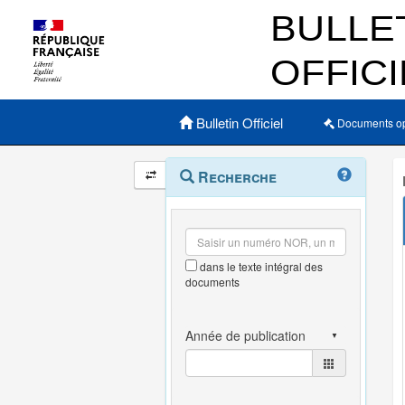
Menu principal
Bulletin Officiel
Documents o
Navigation
Menu
Recherche
contextuel
et
outils
annexes
dans le texte intégral des
documents