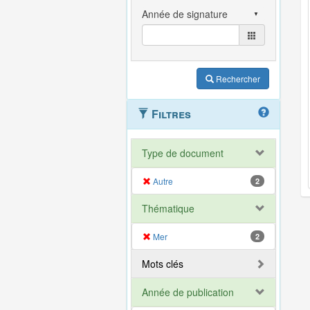
Rechercher
Filtres
Type de document
Autre
2
Thématique
Mer
2
Mots clés
Année de publication