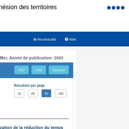
Menu
d'accessi
Nouveautés
Aide
 Mer, Année de publication: 2003
PDF
CSV
Courriel
Résultats par page
10
25
50
100
ication de la réduction du temps