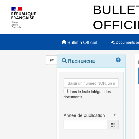
Menu principal
Bulletin Officiel
Documents o
Navigation
Menu
Recherche
contextuel
et
outils
annexes
dans le texte intégral des
documents