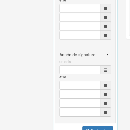
entre le
et le