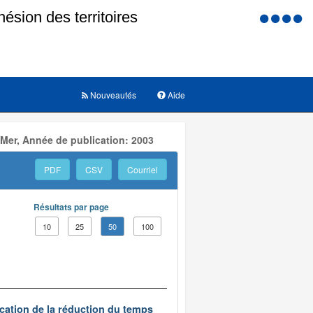
Menu
d'accessi
Nouveautés
Aide
 Mer, Année de publication: 2003
PDF
CSV
Courriel
Résultats par page
10
25
50
100
ication de la réduction du temps