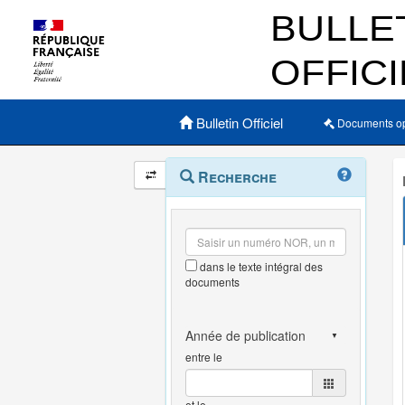
Menu principal
Bulletin Officiel
Documents o
Navigation
Menu
Recherche
contextuel
et
outils
annexes
dans le texte intégral des
documents
entre le
et le