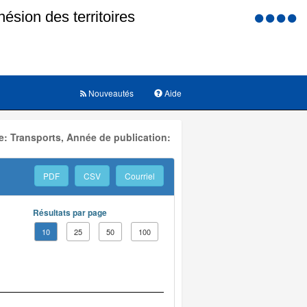
Menu
d'accessi
Nouveautés
Aide
: Transports, Année de publication:
PDF
CSV
Courriel
Résultats par page
10
25
50
100