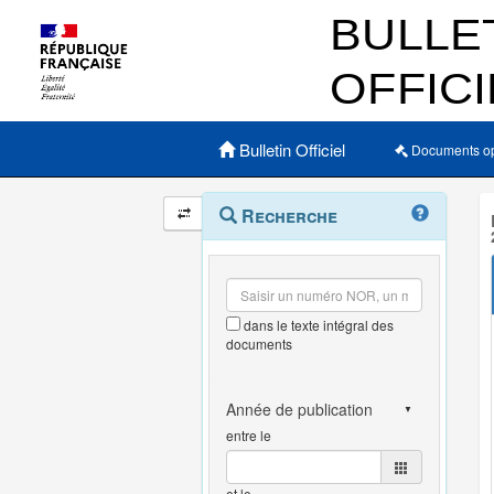
Menu principal
Bulletin Officiel
Documents o
Navigation
Menu
Recherche
contextuel
et
outils
annexes
dans le texte intégral des
documents
entre le
et le