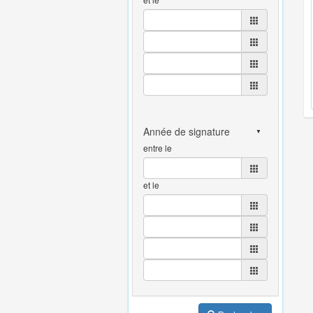
entre le
et le