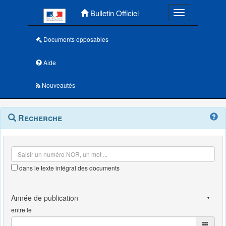
Menu principal
Bulletin Officiel
Toggle navigatio
Documents opposables
Aide
Nouveautés
Navigation
Menu
Recherche
contextuel
et
outils
annexes
dans le texte intégral des documents
entre le