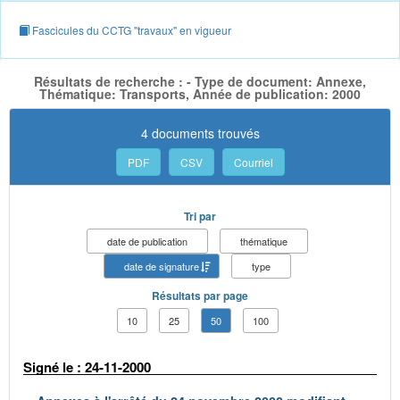
Fascicules du CCTG "travaux" en vigueur
Résultats de recherche : - Type de document: Annexe,
Thématique: Transports, Année de publication: 2000
4 documents trouvés
PDF
CSV
Courriel
Tri par
date de publication
thématique
date de signature
type
Résultats par page
10
25
50
100
Signé le : 24-11-2000