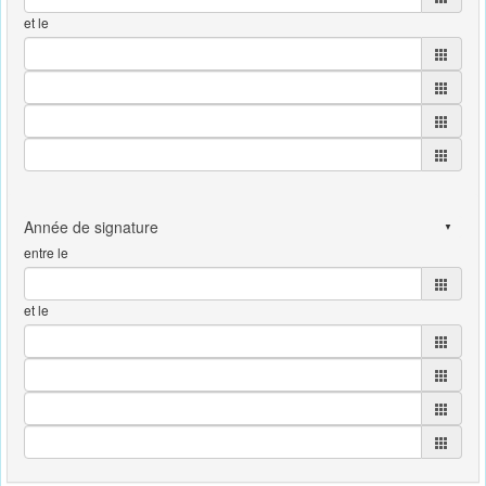
et le
entre le
et le