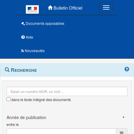
Menu principal
Bulletin Officiel
Toggle navigatio
Documents opposables
Aide
Nouveautés
Navigation
Menu
Recherche
contextuel
et
outils
annexes
dans le texte intégral des documents
entre le