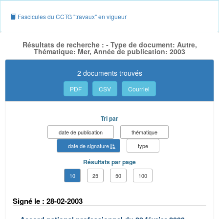
Fascicules du CCTG "travaux" en vigueur
Résultats de recherche : - Type de document: Autre,
Thématique: Mer, Année de publication: 2003
2 documents trouvés
PDF
CSV
Courriel
Tri par
date de publication
thématique
date de signature
type
Résultats par page
10
25
50
100
Signé le : 28-02-2003