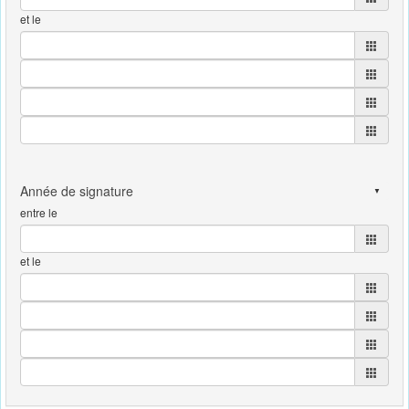
et le
entre le
et le