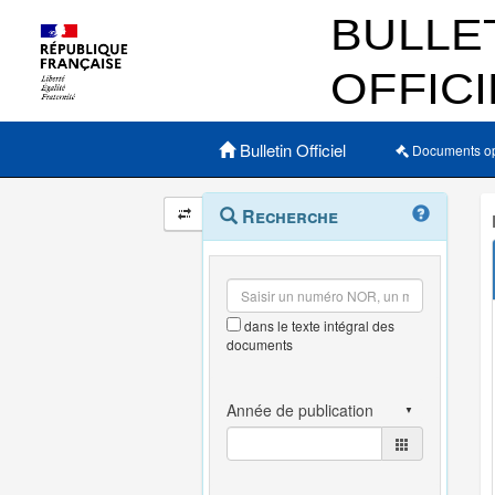
Menu principal
Bulletin Officiel
Documents o
Navigation
Menu
Recherche
contextuel
et
outils
annexes
dans le texte intégral des
documents