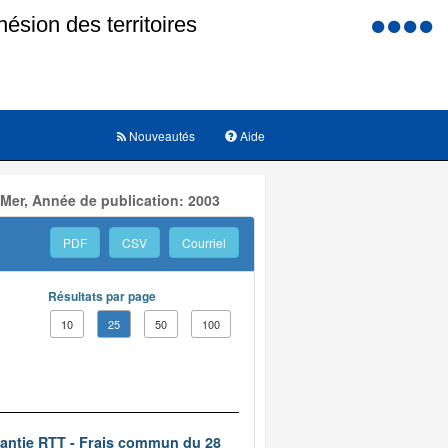
Menu
d'accessi
Nouveautés
Aide
 Mer, Année de publication: 2003
PDF
CSV
Courriel
Résultats par page
10
25
50
100
rantie RTT - Frais commun du 28