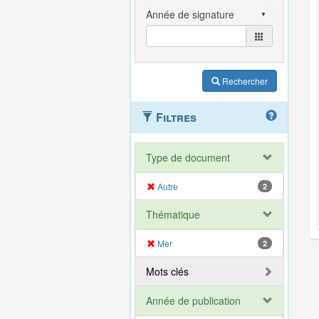
Rechercher
Filtres
Type de document
Autre
2
Thématique
Mer
2
Mots clés
Année de publication