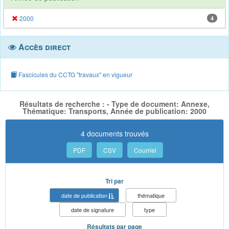
2000
4
Accès direct
Fascicules du CCTG "travaux" en vigueur
Résultats de recherche : - Type de document: Annexe,
Thématique: Transports, Année de publication: 2000
4 documents trouvés
PDF
CSV
Courriel
Tri par
date de publication
thématique
date de signature
type
Résultats par page