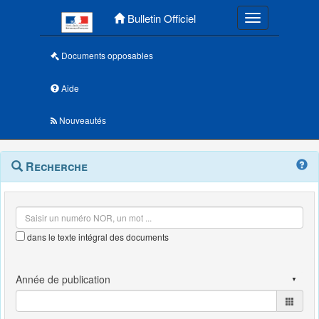
Menu principal
Bulletin Officiel
Toggle navigatio
Documents opposables
Aide
Nouveautés
Navigation
Menu
Recherche
contextuel
et
outils
annexes
dans le texte intégral des documents