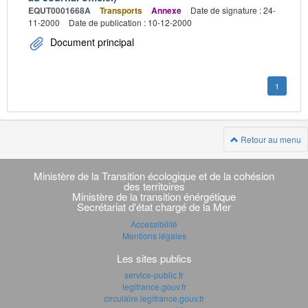
EQUT0001668A
Transports
Annexe
Date de signature : 24-
11-2000
Date de publication : 10-12-2000
Document principal
1
Retour au menu
Navigation
transverse
Ministère de la Transition écologique et de la cohésion
des territoires
Ministère de la transition énérgétique
Secrétariat d'état chargé de la Mer
Accessibilité
Mentions légales
Les sites publics
service-public.fr
legifrance.gouv.fr
circulaire.legifrance.gouv.fr