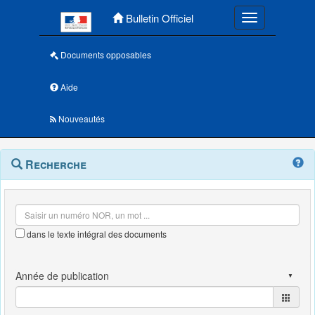
Menu principal
Bulletin Officiel
Toggle navigatio
Documents opposables
Aide
Nouveautés
Navigation
Menu
Recherche
contextuel
et
outils
annexes
dans le texte intégral des documents