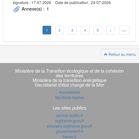
signature : 17-07-2026
Date de publication : 24-07-2026
Annexe(s) :
1
1
2
3
4
5
>
>>
Retour au menu
Navigation
transverse
Ministère de la Transition écologique et de la cohésion
des territoires
Ministère de la transition énérgétique
Secrétariat d'état chargé de la Mer
Accessibilité
Mentions légales
Les sites publics
service-public.fr
legifrance.gouv.fr
circulaire.legifrance.gouv.fr
gouvernement.fr
france.fr