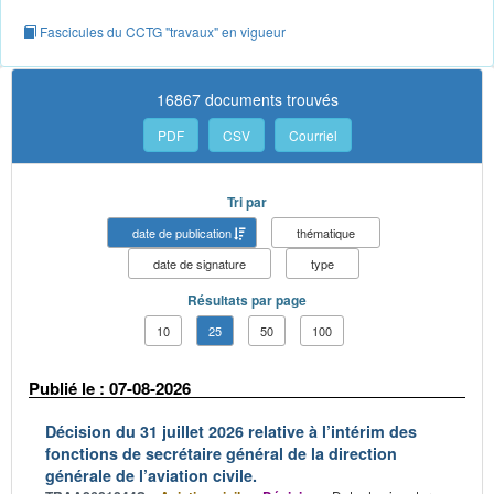
Fascicules du CCTG "travaux" en vigueur
16867 documents trouvés
PDF
CSV
Courriel
Tri par
date de publication
thématique
date de signature
type
Résultats par page
10
25
50
100
Publié le : 07-08-2026
Décision du 31 juillet 2026 relative à l’intérim des
fonctions de secrétaire général de la direction
générale de l’aviation civile.