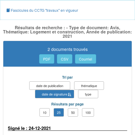
Fascicules du CCTG "travaux" en vigueur
Résultats de recherche : - Type de document: Avis,
Thématique: Logement et construction, Année de publication:
2021
2 documents trouvés
PDF
CSV
Courriel
Tri par
date de publication
thématique
date de signature
type
Résultats par page
10
25
50
100
Signé le : 24-12-2021