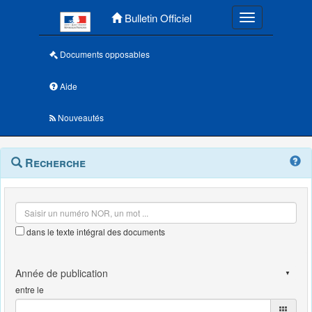
Menu principal
Bulletin Officiel
Toggle navigatio
Documents opposables
Aide
Nouveautés
Navigation
Menu
Recherche
contextuel
et
outils
annexes
dans le texte intégral des documents
entre le