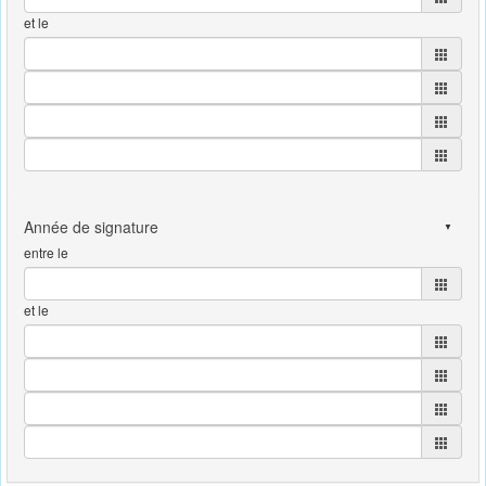
et le
entre le
et le