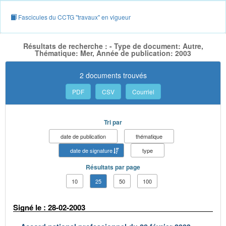
Fascicules du CCTG "travaux" en vigueur
Résultats de recherche : - Type de document: Autre,
Thématique: Mer, Année de publication: 2003
2 documents trouvés
PDF
CSV
Courriel
Tri par
date de publication
thématique
date de signature
type
Résultats par page
10
25
50
100
Signé le : 28-02-2003