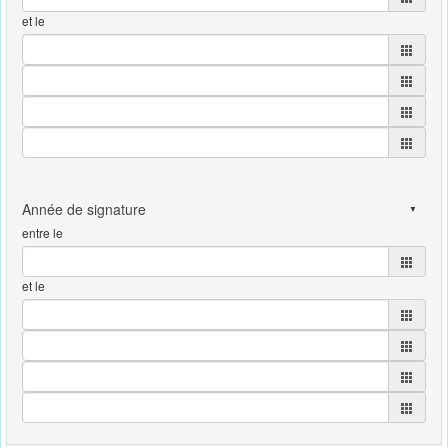
et le
entre le
et le