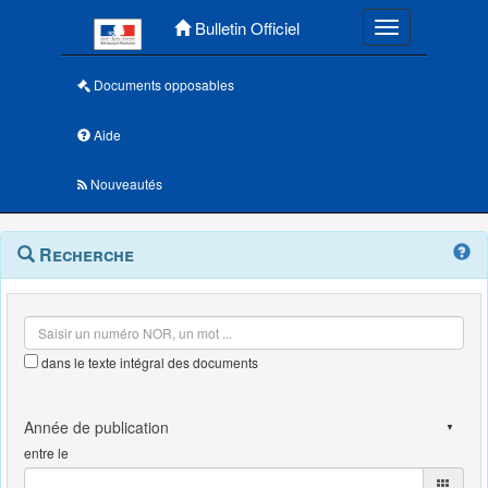
Menu principal
Bulletin Officiel
Toggle navigatio
Documents opposables
Aide
Nouveautés
Navigation
Menu
Recherche
contextuel
et
outils
annexes
dans le texte intégral des documents
entre le