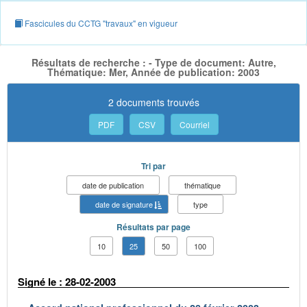
Fascicules du CCTG "travaux" en vigueur
Résultats de recherche : - Type de document: Autre,
Thématique: Mer, Année de publication: 2003
2 documents trouvés
PDF
CSV
Courriel
Tri par
date de publication
thématique
date de signature
type
Résultats par page
10
25
50
100
Signé le : 28-02-2003