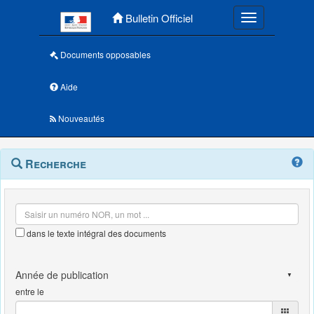
Menu principal
Bulletin Officiel
Toggle navigatio
Documents opposables
Aide
Nouveautés
Navigation
Menu
Recherche
contextuel
et
outils
annexes
dans le texte intégral des documents
entre le