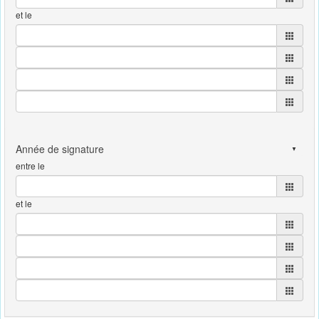
et le
entre le
et le