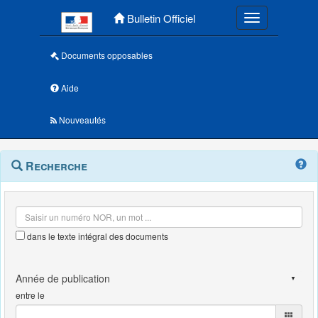
Menu principal
Bulletin Officiel
Toggle navigatio
Documents opposables
Aide
Nouveautés
Navigation
Menu
Recherche
contextuel
et
outils
annexes
dans le texte intégral des documents
entre le