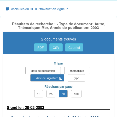
Fascicules du CCTG "travaux" en vigueur
Résultats de recherche : - Type de document: Autre,
Thématique: Mer, Année de publication: 2003
2 documents trouvés
PDF
CSV
Courriel
Tri par
date de publication
thématique
date de signature
type
Résultats par page
10
25
50
100
Signé le : 28-02-2003