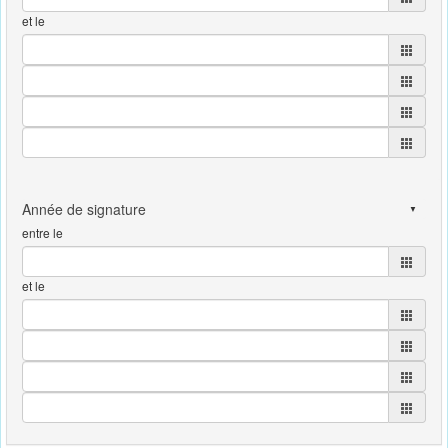
et le
entre le
et le