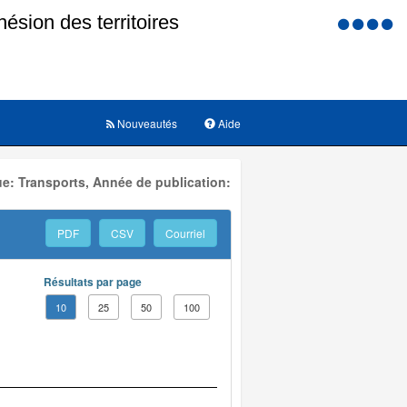
Menu
d'accessi
Nouveautés
Aide
e: Transports, Année de publication:
PDF
CSV
Courriel
Résultats par page
10
25
50
100