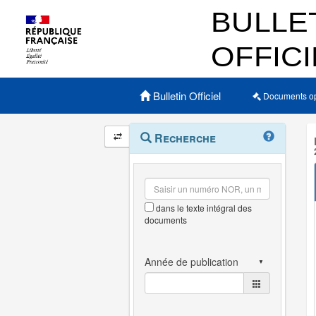
Menu principal
Bulletin Officiel
Documents o
Navigation
Menu
Recherche
contextuel
et
outils
annexes
dans le texte intégral des
documents