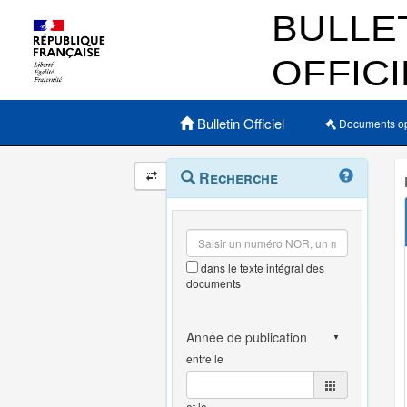
Menu principal
Bulletin Officiel
Documents o
Navigation
Menu
Recherche
contextuel
et
outils
annexes
dans le texte intégral des
documents
entre le
et le