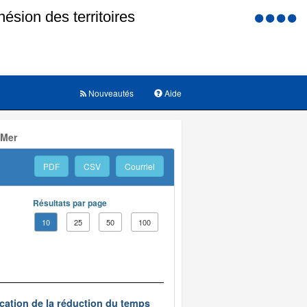
Menu
d'accessi
Nouveautés
Aide
 Mer
PDF
CSV
Courriel
Résultats par page
10
25
50
100
ication de la réduction du temps