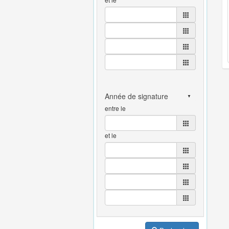
entre le
et le