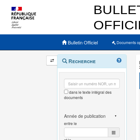
Menu principal
Bulletin Officiel
Documents o
Navigation
Menu
Recherche
contextuel
et
outils
annexes
dans le texte intégral des
documents
entre le
et le