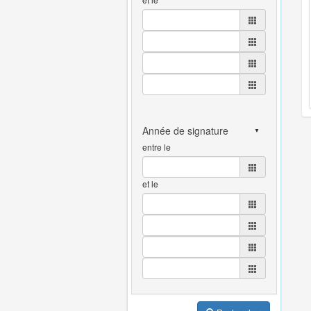
entre le
et le