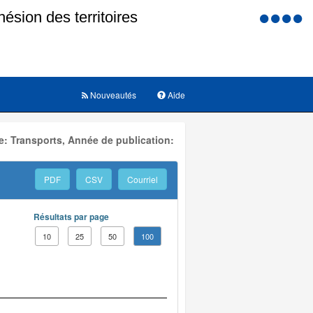
Menu
d'accessi
Nouveautés
Aide
: Transports, Année de publication:
PDF
CSV
Courriel
Résultats par page
10
25
50
100