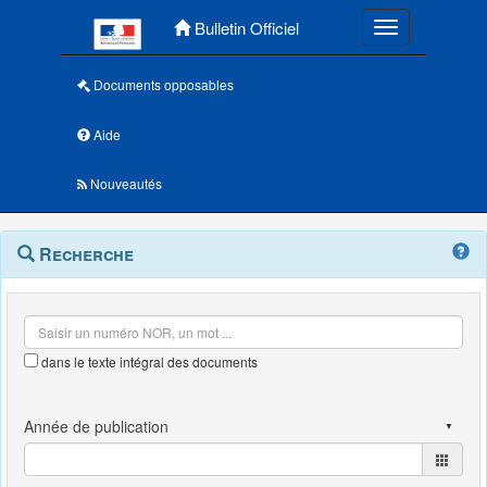
Menu principal
Bulletin Officiel
Toggle navigatio
Documents opposables
Aide
Nouveautés
Navigation
Menu
Recherche
contextuel
et
outils
annexes
dans le texte intégral des documents