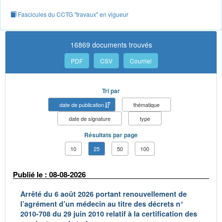
Fascicules du CCTG "travaux" en vigueur
16869 documents trouvés
PDF
CSV
Courriel
Tri par
date de publication
thématique
date de signature
type
Résultats par page
10
25
50
100
Publié le : 08-08-2026
Arrêté du 6 août 2026 portant renouvellement de
l’agrément d’un médecin au titre des décrets n°
2010-708 du 29 juin 2010 relatif à la certification des