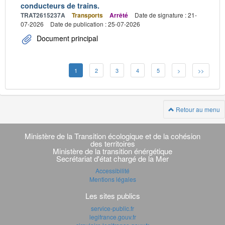
conducteurs de trains.
TRAT2615237A
Transports
Arrêté
Date de signature : 21-
07-2026
Date de publication : 25-07-2026
Document principal
1
2
3
4
5
>
>>
Retour au menu
Navigation
transverse
Ministère de la Transition écologique et de la cohésion
des territoires
Ministère de la transition énérgétique
Secrétariat d'état chargé de la Mer
Accessibilité
Mentions légales
Les sites publics
service-public.fr
legifrance.gouv.fr