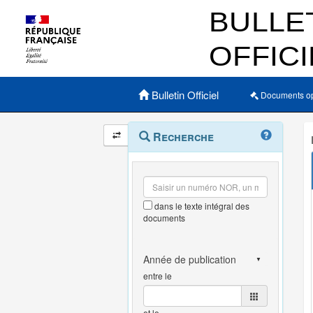
Menu principal
Bulletin Officiel
Documents o
Navigation
Menu
Recherche
contextuel
et
outils
annexes
dans le texte intégral des
documents
entre le
et le