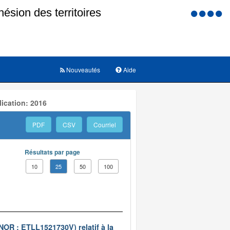
Menu
d'accessi
Nouveautés
Aide
ication: 2016
PDF
CSV
Courriel
Résultats par page
10
25
50
100
(NOR : ETLL1521730V) relatif à la