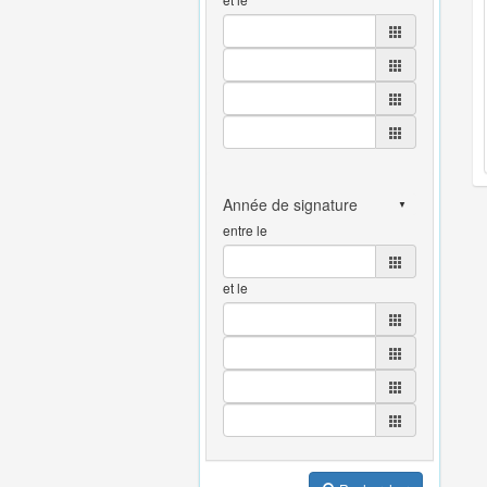
entre le
et le