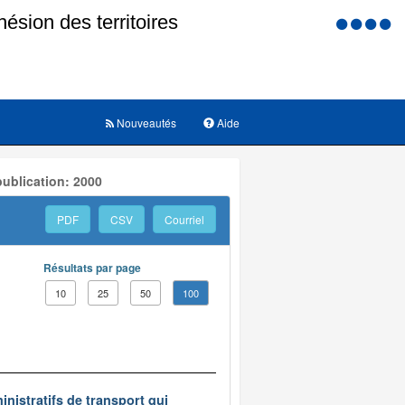
Menu
d'accessi
Nouveautés
Aide
ublication: 2000
PDF
CSV
Courriel
Résultats par page
10
25
50
100
inistratifs de transport qui