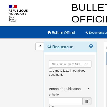
Menu principal
Bulletin Officiel
Documents o
Navigation
Menu
Recherche
contextuel
et
outils
annexes
dans le texte intégral des
documents
entre le
et le