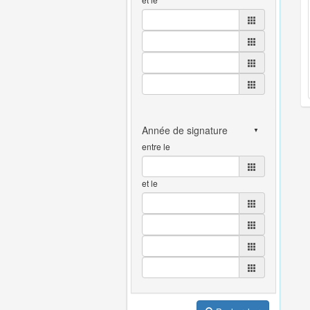
entre le
et le