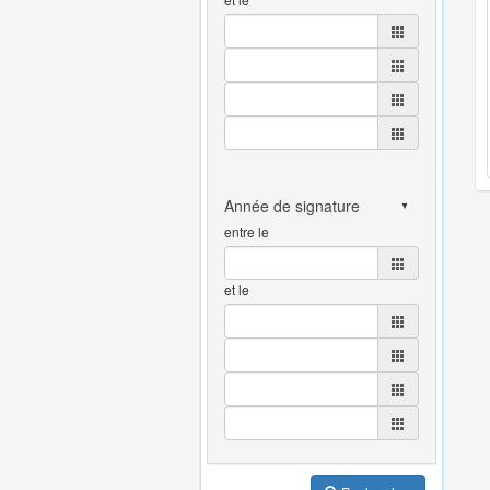
entre le
et le