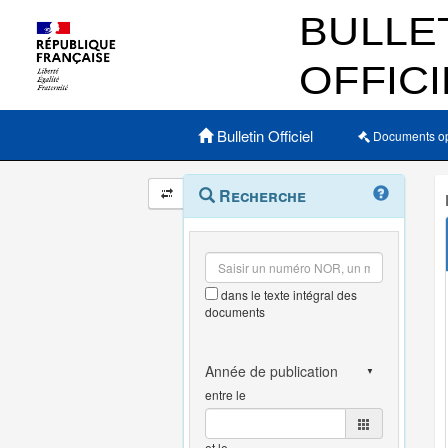
Menu principal
Bulletin Officiel
Documents o
Navigation
Menu
Recherche
contextuel
et
outils
annexes
dans le texte intégral des
documents
entre le
et le