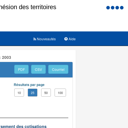
Menu
d'accessi
Nouveautés
Aide
: 2003
PDF
CSV
Courriel
Résultats par page
10
25
50
100
oursement des cotisations