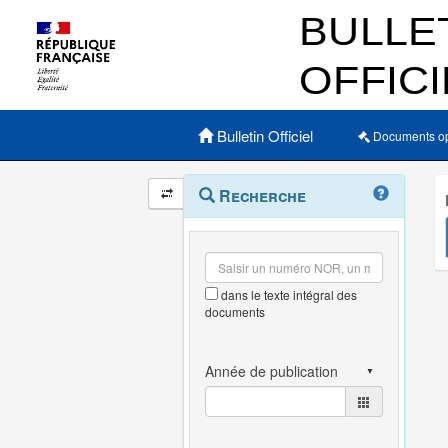
Menu principal
Bulletin Officiel
Documents o
Navigation
Menu
Recherche
contextuel
et
outils
annexes
dans le texte intégral des
documents