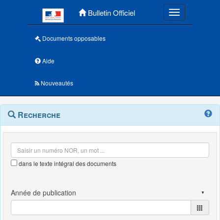
Menu principal
Bulletin Officiel
Toggle navigatio
Documents opposables
Aide
Nouveautés
Navigation
Menu
Recherche
contextuel
et
outils
annexes
dans le texte intégral des documents