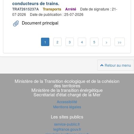
conducteurs de trains.
TRAT2615237A
Transports
Arrêté
Date de signature : 21-
07-2026
Date de publication : 25-07-2026
Document principal
1
2
3
4
5
>
>>
Retour au menu
Navigation
transverse
Ministère de la Transition écologique et de la cohésion
des territoires
Ministère de la transition énérgétique
Secrétariat d'état chargé de la Mer
Accessibilité
Mentions légales
Les sites publics
service-public.fr
legifrance.gouv.fr