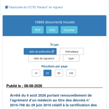
Fascicules du CCTG "travaux" en vigueur
16869 documents trouvés
PDF
CSV
Courriel
Tri par
date de publication
thématique
date de signature
type
Résultats par page
10
25
50
100
Publié le : 08-08-2026
Arrêté du 6 août 2026 portant renouvellement de
l’agrément d’un médecin au titre des décrets n°
2010-708 du 29 juin 2010 relatif à la certification des