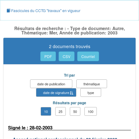
Fascicules du CCTG "travaux" en vigueur
Résultats de recherche : - Type de document: Autre,
Thématique: Mer, Année de publication: 2003
2 documents trouvés
PDF
CSV
Courriel
Tri par
date de publication
thématique
date de signature
type
Résultats par page
10
25
50
100
Signé le : 28-02-2003