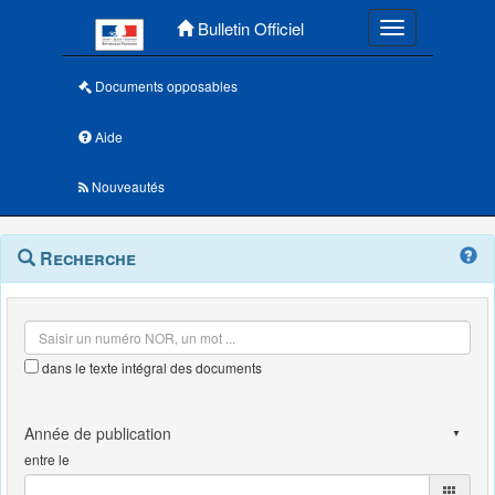
Menu principal
Bulletin Officiel
Toggle navigatio
Documents opposables
Aide
Nouveautés
Navigation
Menu
Recherche
contextuel
et
outils
annexes
dans le texte intégral des documents
entre le