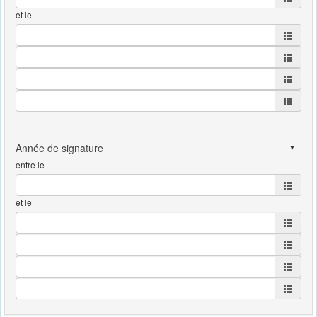
et le
entre le
et le