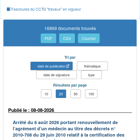
Fascicules du CCTG "travaux" en vigueur
16869 documents trouvés
PDF
CSV
Courriel
Tri par
date de publication
thématique
date de signature
type
Résultats par page
10
25
50
100
Publié le : 08-08-2026
Arrêté du 6 août 2026 portant renouvellement de
l’agrément d’un médecin au titre des décrets n°
2010-708 du 29 juin 2010 relatif à la certification des