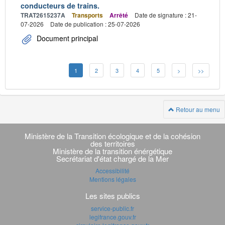
conducteurs de trains.
TRAT2615237A
Transports
Arrêté
Date de signature : 21-
07-2026
Date de publication : 25-07-2026
Document principal
1
2
3
4
5
>
>>
Retour au menu
Navigation
transverse
Ministère de la Transition écologique et de la cohésion
des territoires
Ministère de la transition énérgétique
Secrétariat d'état chargé de la Mer
Accessibilité
Mentions légales
Les sites publics
service-public.fr
legifrance.gouv.fr