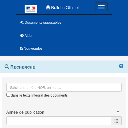
Menu principal
Bulletin Officiel
Toggle navigatio
Documents opposables
Aide
Nouveautés
Navigation
Menu
Recherche
contextuel
et
outils
annexes
dans le texte intégral des documents