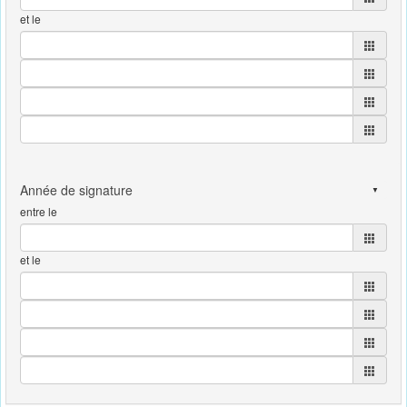
et le
entre le
et le