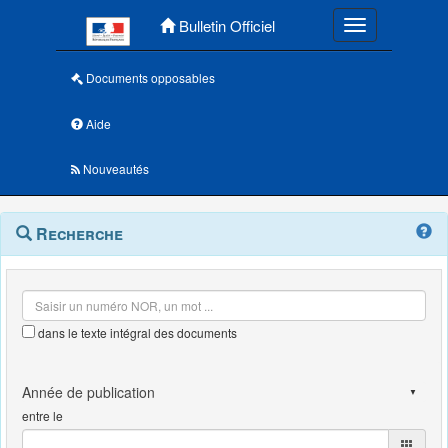
Menu principal
Bulletin Officiel
Toggle navigatio
Documents opposables
Aide
Nouveautés
Navigation
Menu
Recherche
contextuel
et
outils
annexes
dans le texte intégral des documents
entre le