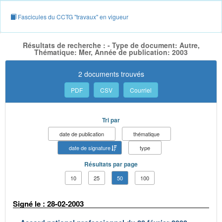
Fascicules du CCTG "travaux" en vigueur
Résultats de recherche : - Type de document: Autre,
Thématique: Mer, Année de publication: 2003
2 documents trouvés
PDF
CSV
Courriel
Tri par
date de publication
thématique
date de signature
type
Résultats par page
10
25
50
100
Signé le : 28-02-2003