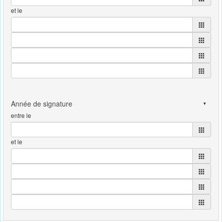
et le
entre le
et le