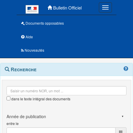
Menu principal
Bulletin Officiel
Toggle navigatio
Documents opposables
Aide
Nouveautés
Navigation
Menu
Recherche
contextuel
et
outils
annexes
dans le texte intégral des documents
entre le