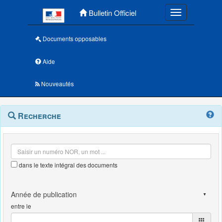
Menu principal
Bulletin Officiel
Toggle navigatio
Documents opposables
Aide
Nouveautés
Navigation
Menu
Recherche
contextuel
et
outils
annexes
dans le texte intégral des documents
entre le