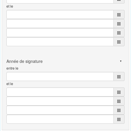
et le
entre le
et le