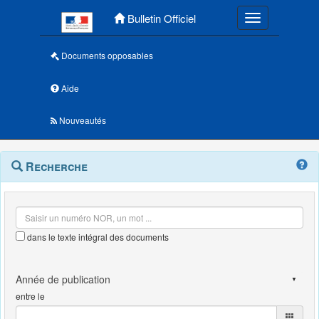
Menu principal
Bulletin Officiel
Toggle navigatio
Documents opposables
Aide
Nouveautés
Navigation
Menu
Recherche
contextuel
et
outils
annexes
dans le texte intégral des documents
entre le