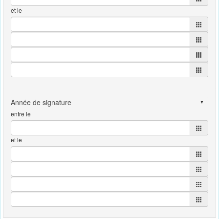
et le
entre le
et le