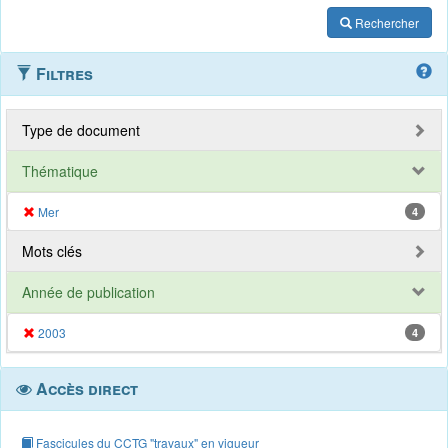
Rechercher
Filtres
Type de document
Thématique
Mer
4
Mots clés
Année de publication
2003
4
Accès direct
Fascicules du CCTG "travaux" en vigueur