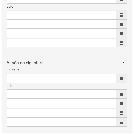
et le
entre le
et le