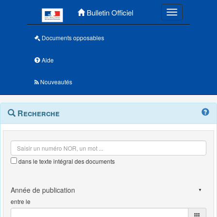
Menu principal
Bulletin Officiel
Toggle navigatio
Documents opposables
Aide
Nouveautés
Navigation
Menu
Recherche
contextuel
et
outils
annexes
dans le texte intégral des documents
entre le