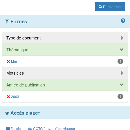
Rechercher
Filtres
Type de document
Thématique
Mer
4
Mots clés
Année de publication
2003
4
Accès direct
Fascicules du CCTG "travaux" en vigueur