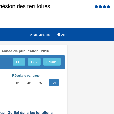
Menu
d'accessi
Nouveautés
Aide
, Année de publication: 2016
PDF
CSV
Courriel
Résultats par page
10
25
50
100
ean Guillet dans les fonctions