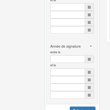
entre le
et le