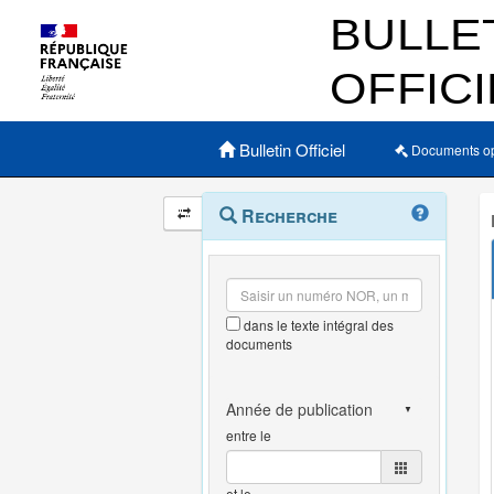
Menu principal
Bulletin Officiel
Documents o
Navigation
Menu
Recherche
contextuel
et
outils
annexes
dans le texte intégral des
documents
entre le
et le