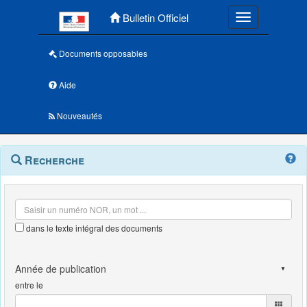
Menu principal
Bulletin Officiel
Toggle navigatio
Documents opposables
Aide
Nouveautés
Navigation
Menu
Recherche
contextuel
et
outils
annexes
dans le texte intégral des documents
entre le