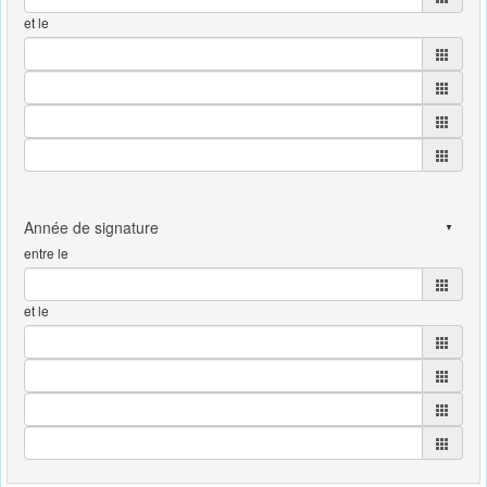
et le
entre le
et le