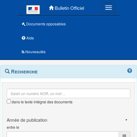
Menu principal
Bulletin Officiel
Toggle navigatio
Documents opposables
Aide
Nouveautés
Navigation
Menu
Recherche
contextuel
et
outils
annexes
dans le texte intégral des documents
entre le