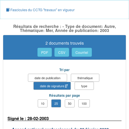
Fascicules du CCTG "travaux" en vigueur
Résultats de recherche : - Type de document: Autre,
Thématique: Mer, Année de publication: 2003
2 documents trouvés
PDF
CSV
Courriel
Tri par
date de publication
thématique
date de signature
type
Résultats par page
10
25
50
100
Signé le : 28-02-2003