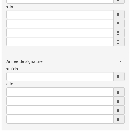
et le
entre le
et le