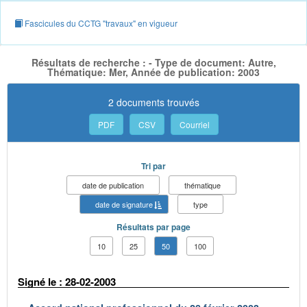
Fascicules du CCTG "travaux" en vigueur
Résultats de recherche : - Type de document: Autre,
Thématique: Mer, Année de publication: 2003
2 documents trouvés
PDF
CSV
Courriel
Tri par
date de publication
thématique
date de signature
type
Résultats par page
10
25
50
100
Signé le : 28-02-2003