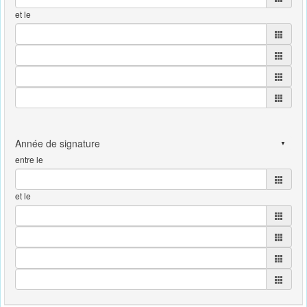
et le
entre le
et le