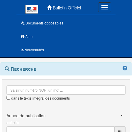
Menu principal
Bulletin Officiel
Toggle navigatio
Documents opposables
Aide
Nouveautés
Navigation
Menu
Recherche
contextuel
et
outils
annexes
dans le texte intégral des documents
entre le