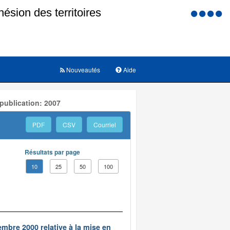
Menu
d'accessi
Nouveautés
Aide
publication: 2007
PDF
CSV
Courriel
Résultats par page
10
25
50
100
embre 2000 relative à la mise en