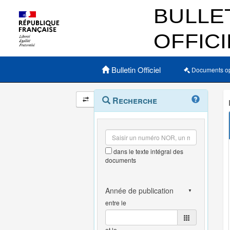
Menu principal
Bulletin Officiel
Documents o
Navigation
Menu
Recherche
contextuel
et
outils
annexes
dans le texte intégral des
documents
entre le
et le