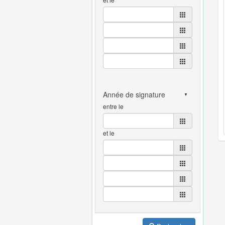
entre le
et le