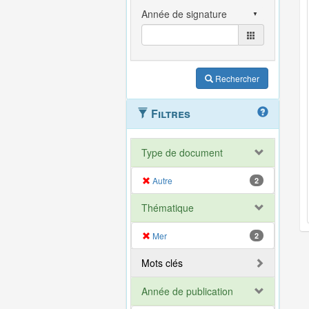
Rechercher
Filtres
Type de document
Autre
2
Thématique
Mer
2
Mots clés
Année de publication