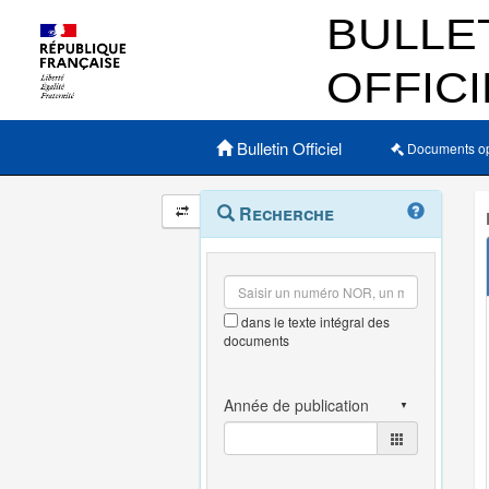
Menu principal
Bulletin Officiel
Documents o
Navigation
Menu
Recherche
contextuel
et
outils
annexes
dans le texte intégral des
documents