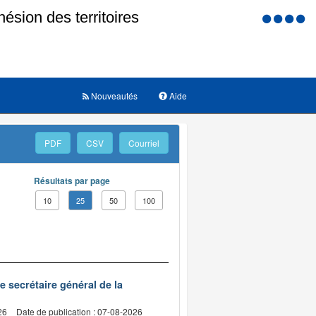
Menu
d'accessi
Nouveautés
Aide
PDF
CSV
Courriel
Résultats par page
10
25
50
100
de secrétaire général de la
26
Date de publication : 07-08-2026