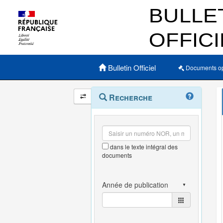
Menu principal
Bulletin Officiel
Documents o
Navigation
Menu
Recherche
contextuel
et
outils
annexes
dans le texte intégral des
documents