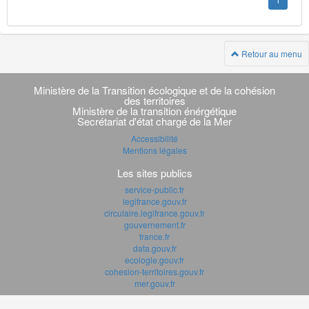
1
Retour au menu
Navigation
transverse
Ministère de la Transition écologique et de la cohésion
des territoires
Ministère de la transition énérgétique
Secrétariat d'état chargé de la Mer
Accessibilité
Mentions légales
Les sites publics
service-public.fr
legifrance.gouv.fr
circulaire.legifrance.gouv.fr
gouvernement.fr
france.fr
data.gouv.fr
ecologie.gouv.fr
cohesion-territoires.gouv.fr
mer.gouv.fr