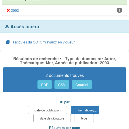
2003
2
Accès direct
Fascicules du CCTG "travaux" en vigueur
Résultats de recherche : - Type de document: Autre,
Thématique: Mer, Année de publication: 2003
2 documents trouvés
PDF
CSV
Courriel
Tri par
date de publication
thématique
date de signature
type
Résultats par page