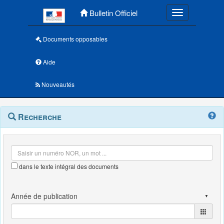
Menu principal
Bulletin Officiel
Toggle navigatio
Documents opposables
Aide
Nouveautés
Navigation
Menu
Recherche
contextuel
et
outils
annexes
dans le texte intégral des documents