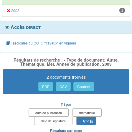
2003
2
Accès direct
Fascicules du CCTG "travaux" en vigueur
Résultats de recherche : - Type de document: Autre,
Thématique: Mer, Année de publication: 2003
2 documents trouvés
PDF
CSV
Courriel
Tri par
date de publication
thématique
date de signature
type
Résultats par page