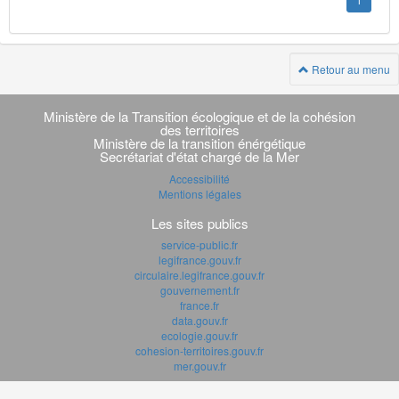
1
Retour au menu
Navigation
transverse
Ministère de la Transition écologique et de la cohésion
des territoires
Ministère de la transition énérgétique
Secrétariat d'état chargé de la Mer
Accessibilité
Mentions légales
Les sites publics
service-public.fr
legifrance.gouv.fr
circulaire.legifrance.gouv.fr
gouvernement.fr
france.fr
data.gouv.fr
ecologie.gouv.fr
cohesion-territoires.gouv.fr
mer.gouv.fr