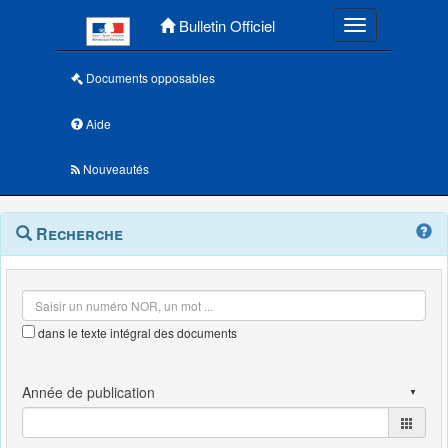
Menu principal
Bulletin Officiel
Toggle navigatio
Documents opposables
Aide
Nouveautés
Navigation
Menu
Recherche
contextuel
et
outils
annexes
dans le texte intégral des documents