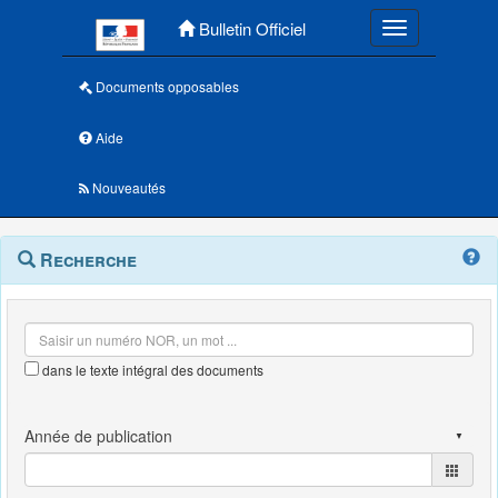
Menu principal
Bulletin Officiel
Toggle navigatio
Documents opposables
Aide
Nouveautés
Navigation
Menu
Recherche
contextuel
et
outils
annexes
dans le texte intégral des documents