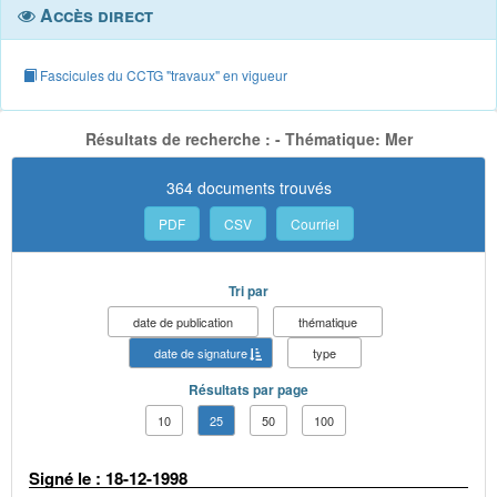
Accès direct
Fascicules du CCTG "travaux" en vigueur
Résultats de recherche : - Thématique: Mer
364 documents trouvés
PDF
CSV
Courriel
Tri par
date de publication
thématique
date de signature
type
Résultats par page
10
25
50
100
Signé le : 18-12-1998