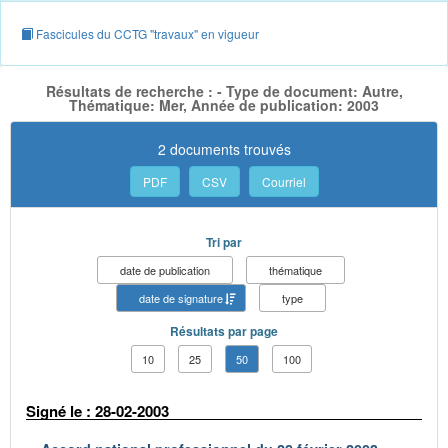
Fascicules du CCTG "travaux" en vigueur
Résultats de recherche : - Type de document: Autre,
Thématique: Mer, Année de publication: 2003
2 documents trouvés
PDF
CSV
Courriel
Tri par
date de publication
thématique
date de signature
type
Résultats par page
10
25
50
100
Signé le : 28-02-2003