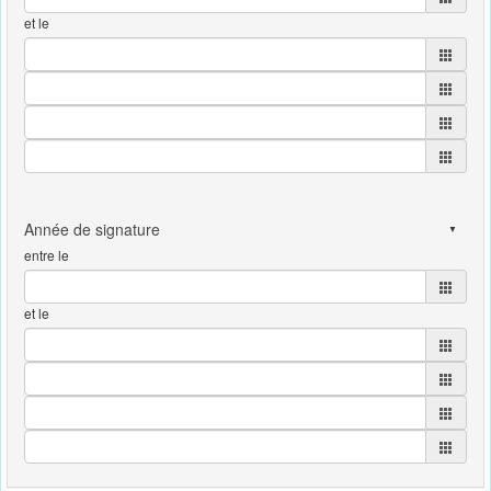
et le
entre le
et le