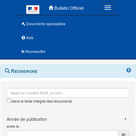
Menu principal
Bulletin Officiel
Toggle navigatio
Documents opposables
Aide
Nouveautés
Navigation
Menu
Recherche
contextuel
et
outils
annexes
dans le texte intégral des documents
entre le