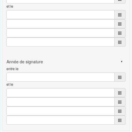
et le
entre le
et le