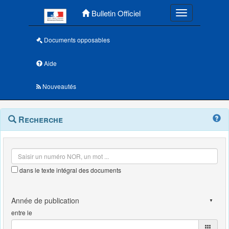
Menu principal
Bulletin Officiel
Toggle navigatio
Documents opposables
Aide
Nouveautés
Navigation
Menu
Recherche
contextuel
et
outils
annexes
dans le texte intégral des documents
entre le