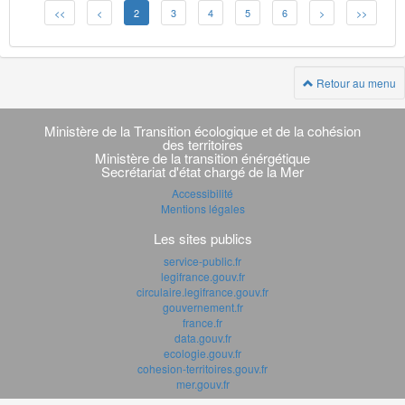
<<
<
2
3
4
5
6
>
>>
Retour au menu
Navigation
transverse
Ministère de la Transition écologique et de la cohésion
des territoires
Ministère de la transition énérgétique
Secrétariat d'état chargé de la Mer
Accessibilité
Mentions légales
Les sites publics
service-public.fr
legifrance.gouv.fr
circulaire.legifrance.gouv.fr
gouvernement.fr
france.fr
data.gouv.fr
ecologie.gouv.fr
cohesion-territoires.gouv.fr
mer.gouv.fr