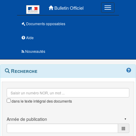
Menu principal
Bulletin Officiel
Toggle navigatio
Documents opposables
Aide
Nouveautés
Navigation
Menu
Recherche
contextuel
et
outils
annexes
dans le texte intégral des documents