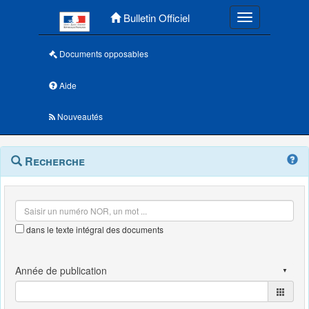
Menu principal
Bulletin Officiel
Toggle navigatio
Documents opposables
Aide
Nouveautés
Navigation
Menu
Recherche
contextuel
et
outils
annexes
dans le texte intégral des documents