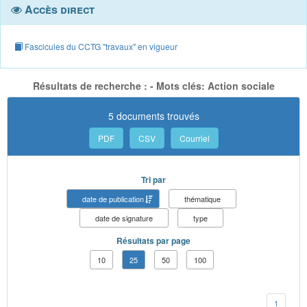
Accès direct
Fascicules du CCTG "travaux" en vigueur
Résultats de recherche : - Mots clés: Action sociale
5 documents trouvés
PDF
CSV
Courriel
Tri par
date de publication
thématique
date de signature
type
Résultats par page
10
25
50
100
1