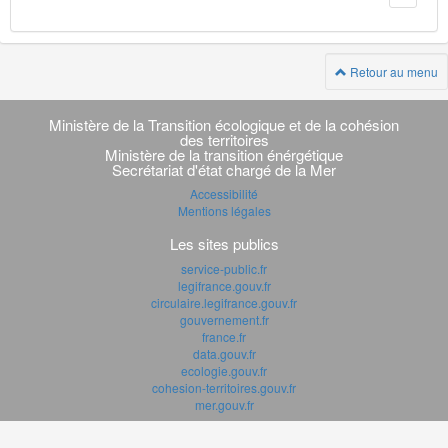
Retour au menu
Navigation
transverse
Ministère de la Transition écologique et de la cohésion
des territoires
Ministère de la transition énérgétique
Secrétariat d'état chargé de la Mer
Accessibilité
Mentions légales
Les sites publics
service-public.fr
legifrance.gouv.fr
circulaire.legifrance.gouv.fr
gouvernement.fr
france.fr
data.gouv.fr
ecologie.gouv.fr
cohesion-territoires.gouv.fr
mer.gouv.fr