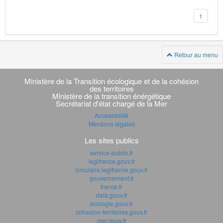
1
Retour au menu
Navigation
transverse
Ministère de la Transition écologique et de la cohésion
des territoires
Ministère de la transition énérgétique
Secrétariat d'état chargé de la Mer
Accessibilité
Mentions légales
Les sites publics
service-public.fr
legifrance.gouv.fr
circulaire.legifrance.gouv.fr
gouvernement.fr
france.fr
data.gouv.fr
ecologie.gouv.fr
cohesion-territoires.gouv.fr
mer.gouv.fr