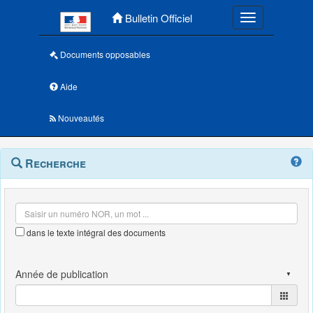
Menu principal
Bulletin Officiel
Toggle navigatio
Documents opposables
Aide
Nouveautés
Navigation
Menu
Recherche
contextuel
et
outils
annexes
dans le texte intégral des documents