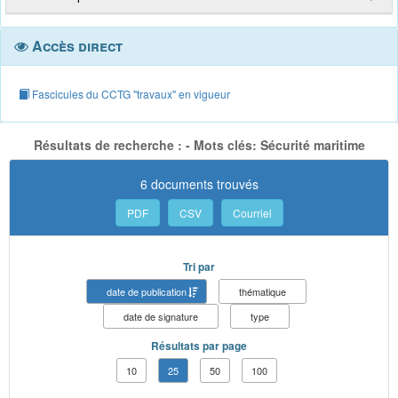
Accès direct
Fascicules du CCTG "travaux" en vigueur
Résultats de recherche : - Mots clés: Sécurité maritime
6 documents trouvés
PDF
CSV
Courriel
Tri par
date de publication
thématique
date de signature
type
Résultats par page
10
25
50
100